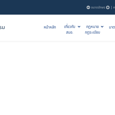
ขนาดอักษร
|
ค
รม
เกี่ยวกับ
กฎหมาย
หน้าหลัก
มาต
สมอ.
กฎระเบียบ