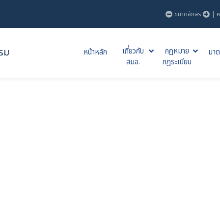
ขนาดอักษร
|
ค
รม
เกี่ยวกับ
กฎหมาย
หน้าหลัก
มาต
สมอ.
กฎระเบียบ