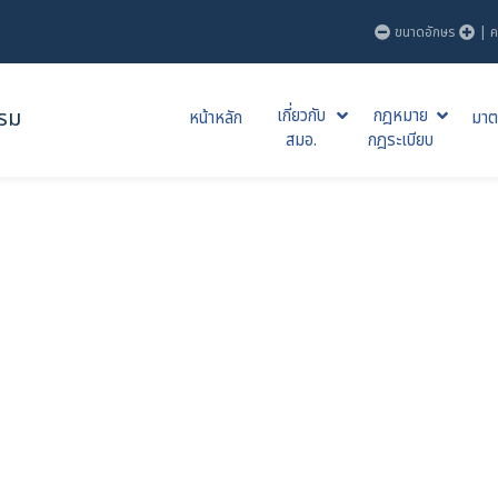
ขนาดอักษร
|
ค
รม
เกี่ยวกับ
กฎหมาย
หน้าหลัก
มาต
สมอ.
กฎระเบียบ